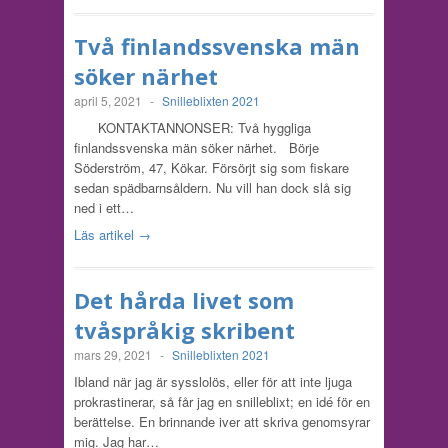
Två finlandssvenska män
söker närhet
april 5, 2021
-
Snilleblixten 2021
KONTAKTANNONSER: Två hyggliga
finlandssvenska män söker närhet. Börje
Söderström, 47, Kökar. Försörjt sig som fiskare
sedan spädbarnsåldern. Nu vill han dock slå sig
ned i ett…
Läs artikel →
Det hårda livet som
tvåspråkig skribent
mars 29, 2021
-
Snilleblixten 2021
Ibland när jag är sysslolös, eller för att inte ljuga
prokrastinerar, så får jag en snilleblixt; en idé för en
berättelse. En brinnande iver att skriva genomsyrar
mig. Jag har…