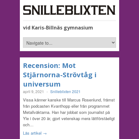
vid Karis-Billnäs gymnasium
Recension: Mot
Stjärnorna-Strövtåg i
universum
april 9, 2021
-
Snilleblixten 2021
Vissa känner kanske till Marcus Rosenlund, främst
från podcasten Kvanthopp eller från programmet
Metallväktarna. Han har jobbat som journalist på
Yle i över 20 år, gjort vetenskap mera lättförståeligt
och…
Läs artikel →