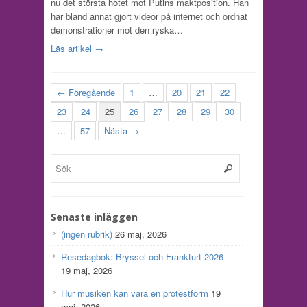
nu det största hotet mot Putins maktposition. Han
har bland annat gjort videor på internet och ordnat
demonstrationer mot den ryska…
Läs artikel →
← Föregående
1
…
20
21
22
23
24
25
26
27
28
29
30
…
57
Nästa →
Senaste inläggen
(ingen rubrik)
26 maj, 2026
Resedagbok: Bryssel och Frankfurt 2026
19 maj, 2026
Hur musiken kan vara en protestform
19
maj, 2026