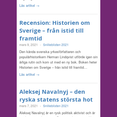
Läs artikel →
Recension: Historien om
Sverige – från istid till
framtid
mars 9, 2021
-
Snilleblixten 2021
Den kända svenska yrkesförfattaren och
populärhistorikern Herman Lindqvist utförde igen sin
årliga rutin och kom ut med en ny bok. Boken heter
Historien om Sverige – från istid till framtid…
Läs artikel →
Aleksej Navalnyj – den
ryska statens största hot
mars 7, 2021
-
Snilleblixten 2021
Aleksej Navalnyj är en rysk politisk aktivist och är