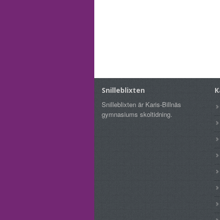
Snilleblixten
K
Snilleblixten är Karis-Billnäs
gymnasiums skoltidning.