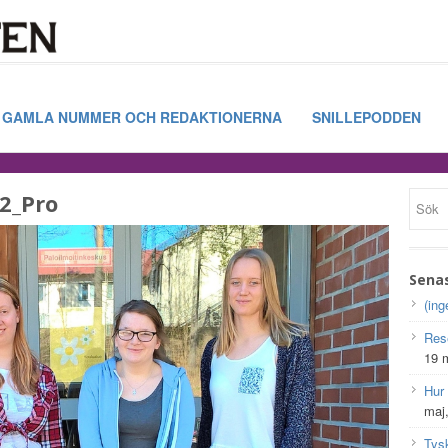
GAMLA NUMMER OCH REDAKTIONERNA
SNILLEPODDEN
2_Pro
Sena
(ing
Res
19 
Hur
maj
Tys