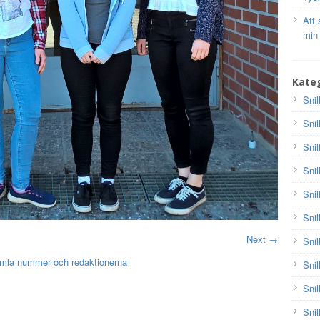
Att 
min
Kateg
Snil
Snil
Snil
Snil
Snil
Snil
Next →
Snil
mla nummer och redaktionerna
Snil
Snil
Snil