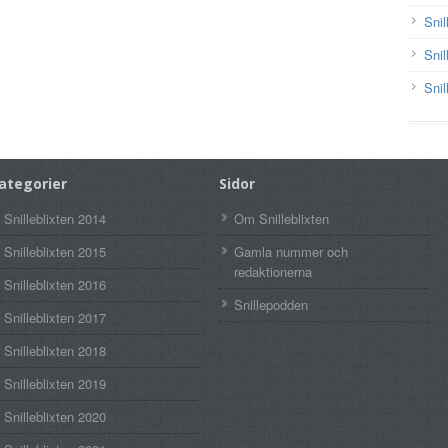
Snil
Snil
Snil
ategorier
Sidor
Snilleblixten 2014
Om Snilleblixten
Snilleblixten 2015
Gamla nummer och
redaktionerna
Snilleblixten 2016
Snillepodden
Snilleblixten 2017
Snilleblixten 2018
Snilleblixten 2019
Snilleblixten 2020