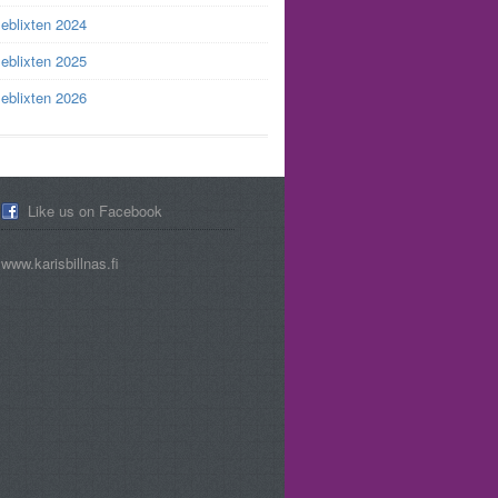
leblixten 2024
leblixten 2025
leblixten 2026
Like us on Facebook
www.karisbillnas.fi