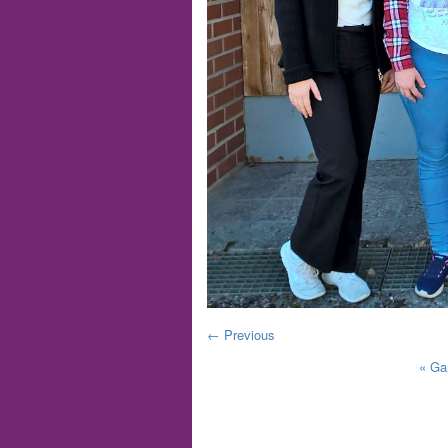
← Previous
«
Ga