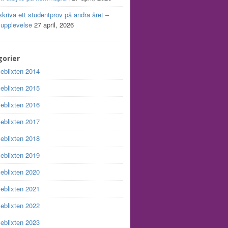
skriva ett studentprov på andra året –
 upplevelse
27 april, 2026
orier
leblixten 2014
leblixten 2015
leblixten 2016
leblixten 2017
leblixten 2018
leblixten 2019
leblixten 2020
leblixten 2021
leblixten 2022
leblixten 2023