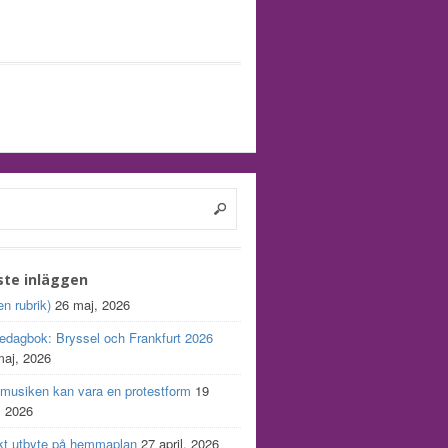
ste inläggen
en rubrik)
26 maj, 2026
edagbok: Bryssel och Frankfurt 2026
maj, 2026
 musiken kan vara en protestform
19
, 2026
kt utbyte på hemmaplan
27 april, 2026