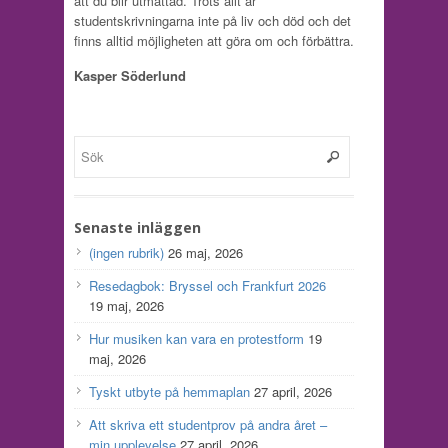
att du blir utmattad. Trots allt är
studentskrivningarna inte på liv och död och det
finns alltid möjligheten att göra om och förbättra.
Kasper Söderlund
Senaste inläggen
(ingen rubrik)
26 maj, 2026
Resedagbok: Bryssel och Frankfurt 2026
19 maj, 2026
Hur musiken kan vara en protestform
19
maj, 2026
Tyskt utbyte på hemmaplan
27 april, 2026
Att skriva ett studentprov på andra året –
min upplevelse
27 april, 2026