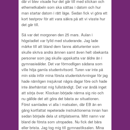
där vi blev visade hur det går till med stickan och
ethernetkabeln som ska sättas i datorn och hur
man startar datorn i rätt läge. Sedan fick vi göra ett
kort testprov för att vara säkra på att vi visste hur
det går till.
Så var det morgonen den 25 mars. Aulan i
högstadiet var fylld med studerande. Jag lade
märke till att bland dem fanns abiturienter som
skulle skriva andra ämnen samt även helt obekanta
personer som jag skulle uppskatta var äldre än i
gymnasieålder. Det var förmodligen sådana som
ville höja gamla studentvitsord. Turen var inte på
min sida inför mina första studentskrivningar för jag
hade nämligen insjuknat några dagar före och hade
inte återhämtat mig fullständigt. Det var ändå inget
att sörja över. Klockan började närma sig nio och
nu gällde det att göra det bästa av situationen.
Först samlades vi alla i matsalen, där EB än en
gång kortfattat repeterade instruktionerna innan han
sedan började dela ut sittplatserna. Mitt namn var
bland de första som utropades. Nu fick det bära
eller brista. Jag tog mig till gymnastiksalen. Mina