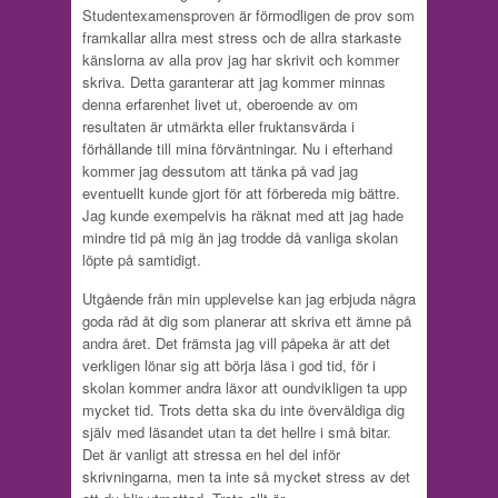
Studentexamensproven är förmodligen de prov som
framkallar allra mest stress och de allra starkaste
känslorna av alla prov jag har skrivit och kommer
skriva. Detta garanterar att jag kommer minnas
denna erfarenhet livet ut, oberoende av om
resultaten är utmärkta eller fruktansvärda i
förhållande till mina förväntningar. Nu i efterhand
kommer jag dessutom att tänka på vad jag
eventuellt kunde gjort för att förbereda mig bättre.
Jag kunde exempelvis ha räknat med att jag hade
mindre tid på mig än jag trodde då vanliga skolan
löpte på samtidigt.
Utgående från min upplevelse kan jag erbjuda några
goda råd åt dig som planerar att skriva ett ämne på
andra året. Det främsta jag vill påpeka är att det
verkligen lönar sig att börja läsa i god tid, för i
skolan kommer andra läxor att oundvikligen ta upp
mycket tid. Trots detta ska du inte överväldiga dig
själv med läsandet utan ta det hellre i små bitar.
Det är vanligt att stressa en hel del inför
skrivningarna, men ta inte så mycket stress av det