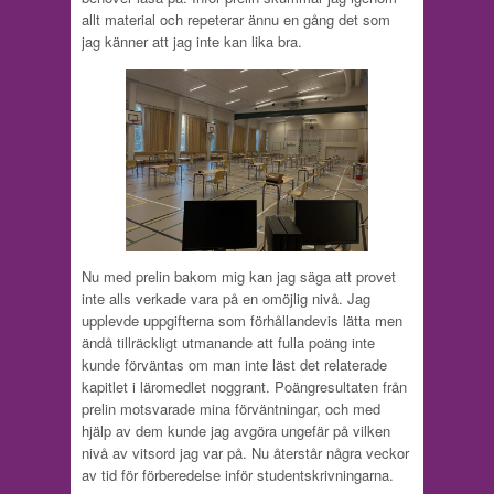
allt material och repeterar ännu en gång det som
jag känner att jag inte kan lika bra.
Nu med prelin bakom mig kan jag säga att provet
inte alls verkade vara på en omöjlig nivå. Jag
upplevde uppgifterna som förhållandevis lätta men
ändå tillräckligt utmanande att fulla poäng inte
kunde förväntas om man inte läst det relaterade
kapitlet i läromedlet noggrant. Poängresultaten från
prelin motsvarade mina förväntningar, och med
hjälp av dem kunde jag avgöra ungefär på vilken
nivå av vitsord jag var på. Nu återstår några veckor
av tid för förberedelse inför studentskrivningarna.