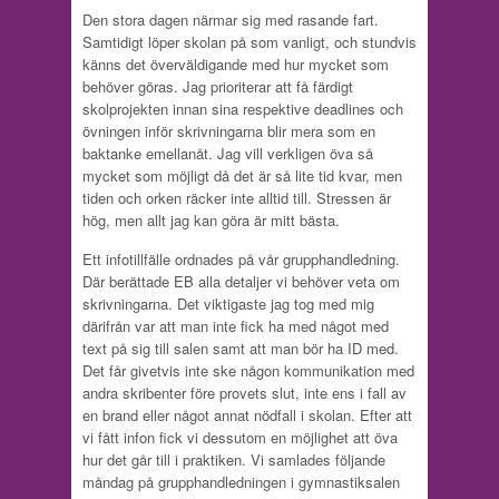
Den stora dagen närmar sig med rasande fart.
Samtidigt löper skolan på som vanligt, och stundvis
känns det överväldigande med hur mycket som
behöver göras. Jag prioriterar att få färdigt
skolprojekten innan sina respektive deadlines och
övningen inför skrivningarna blir mera som en
baktanke emellanåt. Jag vill verkligen öva så
mycket som möjligt då det är så lite tid kvar, men
tiden och orken räcker inte alltid till. Stressen är
hög, men allt jag kan göra är mitt bästa.
Ett infotillfälle ordnades på vår grupphandledning.
Där berättade EB alla detaljer vi behöver veta om
skrivningarna. Det viktigaste jag tog med mig
därifrån var att man inte fick ha med något med
text på sig till salen samt att man bör ha ID med.
Det får givetvis inte ske någon kommunikation med
andra skribenter före provets slut, inte ens i fall av
en brand eller något annat nödfall i skolan. Efter att
vi fått infon fick vi dessutom en möjlighet att öva
hur det går till i praktiken. Vi samlades följande
måndag på grupphandledningen i gymnastiksalen