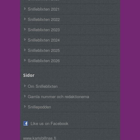
Snilleblixten 2021
Snilleblixten 2022
Snilleblixten 2023
Snilleblixten 2024
Snilleblixten 2025
Snilleblixten 2026
Sidor
Om Snilleblixten
Gamla nummer och redaktionerna
Snillepodden
Like us on Facebook
www.karisbillnas.fi