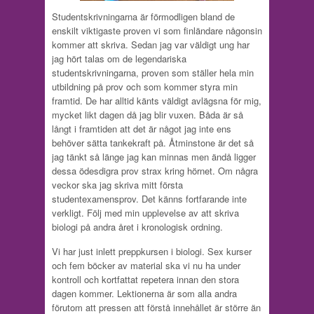
Studentskrivningarna är förmodligen bland de
enskilt viktigaste proven vi som finländare någonsin
kommer att skriva. Sedan jag var väldigt ung har
jag hört talas om de legendariska
studentskrivningarna, proven som ställer hela min
utbildning på prov och som kommer styra min
framtid. De har alltid känts väldigt avlägsna för mig,
mycket likt dagen då jag blir vuxen. Båda är så
långt i framtiden att det är något jag inte ens
behöver sätta tankekraft på. Åtminstone är det så
jag tänkt så länge jag kan minnas men ändå ligger
dessa ödesdigra prov strax kring hörnet. Om några
veckor ska jag skriva mitt första
studentexamensprov. Det känns fortfarande inte
verkligt. Följ med min upplevelse av att skriva
biologi på andra året i kronologisk ordning.
Vi har just inlett preppkursen i biologi. Sex kurser
och fem böcker av material ska vi nu ha under
kontroll och kortfattat repetera innan den stora
dagen kommer. Lektionerna är som alla andra
förutom att pressen att förstå innehållet är större än