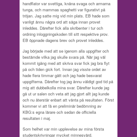
handflator var svettiga, knäna svaga och armarna
tunga, och mammas spaghetti var figurativt på
tröjan. Jag satte mig vid min plats. EB hade som
vanligt ännu några ord att säga innan provet
inleddes. Därefter fick alla skribenter i tur och
ordning inloggningskoden till sitt respektive prov.
EB öppnade dagens brev och provet inleddes.
Jag började med att se igenom alla uppgifter och
bestämde vilka jag skulle svara på. När jag väl
kommit igång med att skriva svar fick jag bra flyt
på och tiden gick fort. Innan jag visste ordet av
hade flera timmar gått och jag hade besvarat
uppgifterna. Därefter tog jag ännu väldigt god tid på
mig att dubbelkolla mina svar. Därefter kunde jag
gå ut ur salen och veta att jag gjort allt jag kunde
och nu återstår enbart att vänta på resultaten. Först
kommer vi att få en preliminär bedömning av
KBG:s egna lärare och sedan de officiella
resultaten i maj.
Som helhet var min upplevelse av mina första
studentskrivningar mycket minnesvärd.