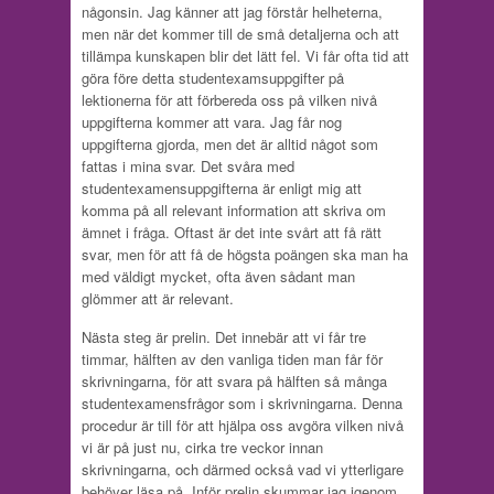
någonsin. Jag känner att jag förstår helheterna,
men när det kommer till de små detaljerna och att
tillämpa kunskapen blir det lätt fel. Vi får ofta tid att
göra före detta studentexamsuppgifter på
lektionerna för att förbereda oss på vilken nivå
uppgifterna kommer att vara. Jag får nog
uppgifterna gjorda, men det är alltid något som
fattas i mina svar. Det svåra med
studentexamensuppgifterna är enligt mig att
komma på all relevant information att skriva om
ämnet i fråga. Oftast är det inte svårt att få rätt
svar, men för att få de högsta poängen ska man ha
med väldigt mycket, ofta även sådant man
glömmer att är relevant.
Nästa steg är prelin. Det innebär att vi får tre
timmar, hälften av den vanliga tiden man får för
skrivningarna, för att svara på hälften så många
studentexamensfrågor som i skrivningarna. Denna
procedur är till för att hjälpa oss avgöra vilken nivå
vi är på just nu, cirka tre veckor innan
skrivningarna, och därmed också vad vi ytterligare
behöver läsa på. Inför prelin skummar jag igenom