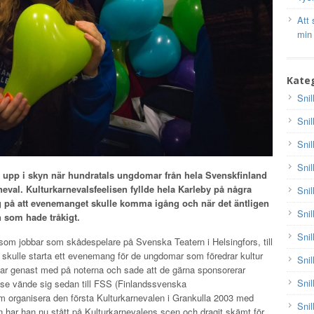
Att 
min
Kateg
Snil
Snil
Snil
Snil
 upp i skyn när hundratals ungdomar från hela Svenskfinland
neval. Kulturkarnevalsfeelisen fyllde hela Karleby på några
Snil
 på att evenemanget skulle komma igång och när det äntligen
Snil
n som hade tråkigt.
Snil
om jobbar som skådespelare på Svenska Teatern i Helsingfors, till
 skulle starta ett evenemang för de ungdomar som föredrar kultur
Snil
var genast med på noterna och sade att de gärna sponsorerar
Snil
se vände sig sedan till FSS (Finlandssvenska
 organisera den första Kulturkarnevalen i Grankulla 2003 med
Snil
 har han nu stått på Kulturkarnevalens scen och dragit skämt för