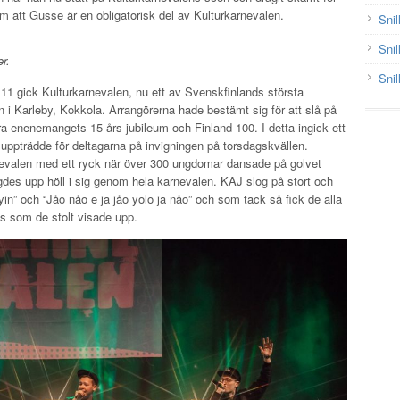
m att Gusse är en obligatorisk del av Kulturkarnevalen.
Snil
Snil
r.
Snil
1 gick Kulturkarnevalen, nu ett av Svenskfinlands största
 i Karleby, Kokkola. Arrangörerna hade bestämt sig för att slå på
fira enenemangets 15-års jubileum och Finland 100. I detta ingick ett
pträdde för deltagarna på invigningen på torsdagskvällen.
evalen med ett ryck när över 300 ungdomar dansade på golvet
es upp höll i sig genom hela karnevalen. KAJ slog på stort och
in” och “Jåo nåo e ja jåo yolo ja nåo” och som tack så fick de alla
ss som de stolt visade upp.