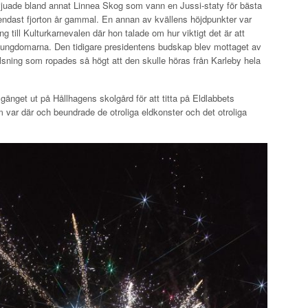
rvjuade bland annat Linnea Skog som vann en Jussi-staty för bästa
 endast fjorton år gammal. En annan av kvällens höjdpunkter var
g till Kulturkarnevalen där hon talade om hur viktigt det är att
 ungdomarna. Den tidigare presidentens budskap blev mottaget av
sning som ropades så högt att den skulle höras från Karleby hela
gänget ut på Hållhagens skolgård för att titta på Eldlabbets
 var där och beundrade de otroliga eldkonster och det otroliga