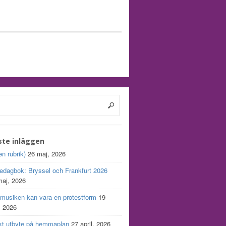
ste inläggen
en rubrik)
26 maj, 2026
edagbok: Bryssel och Frankfurt 2026
maj, 2026
 musiken kan vara en protestform
19
, 2026
kt utbyte på hemmaplan
27 april, 2026