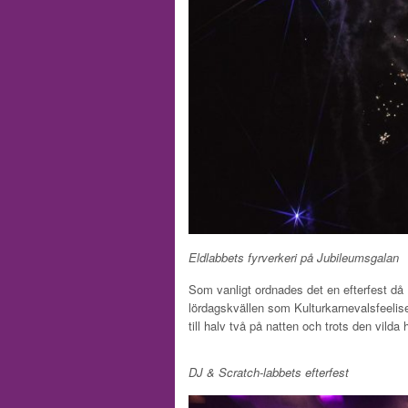
Eldlabbets fyrverkeri på Jubileumsgalan
Som vanligt ordnades det en efterfest då
lördagskvällen som Kulturkarnevalsfeelis
till halv två på natten och trots den vild
DJ & Scratch-labbets efterfest