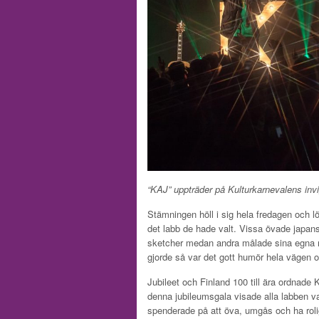
“KAJ” uppträder på Kulturkarnevalens invi
Stämningen höll i sig hela fredagen och l
det labb de hade valt. Vissa övade japa
sketcher medan andra målade sina egna 
gjorde så var det gott humör hela vägen
Jubileet och Finland 100 till ära ordnade
denna jubileumsgala visade alla labben 
spenderade på att öva, umgås och ha rolig