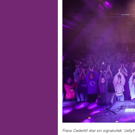
Frans Cederlöf drar sin signaturlek “Jellyf