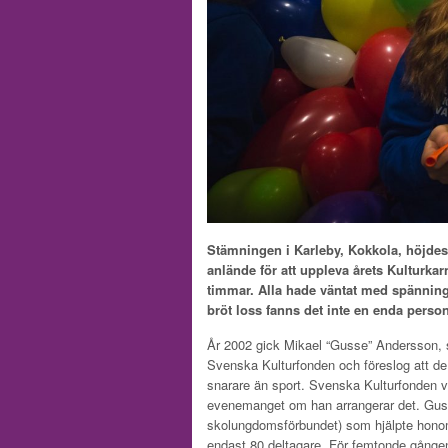
Stämningen i Karleby, Kokkola, höjdes
anlände för att uppleva årets Kulturkar
timmar. Alla hade väntat med spänning
bröt loss fanns det inte en enda perso
År 2002 gick Mikael “Gusse” Andersson, s
Svenska Kulturfonden och föreslog att de
snarare än sport. Svenska Kulturfonden 
evenemanget om han arrangerar det. Gus
skolungdomsförbundet) som hjälpte honom
endast 80 deltagare. För femtonde gången