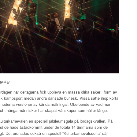
gning.
ördagen när deltagarna fick uppleva en massa olika saker i form av
nsk kampsport medan andra dansade burlesk. Vissa satte ihop korta
moderna versioner av kända målningar. Oberoende av vad man
 och många människor har skapat vänskaper som håller länge.
 Kulturkarnevalen en speciell jubileumsgala på lördagskvällen. På
vad de hade åstadkommit under de totala 14 timmarna som de
t. Det ordnades också en speciell “Kulturkarnevalssoffa” där