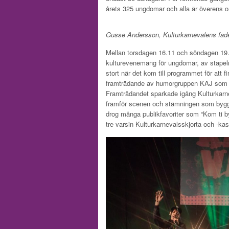
årets 325 ungdomar och alla är överens o
Gusse Andersson, Kulturkarnevalens fade
Mellan torsdagen 16.11 och söndagen 19.1
kulturevenemang för ungdomar, av stapeln
stort när det kom till programmet för att 
framträdande av humorgruppen KAJ som up
Framträdandet sparkade igång Kulturkarn
framför scenen och stämningen som byggd
drog många publikfavoriter som “Kom ti by
tre varsin Kulturkarnevalsskjorta och -ka