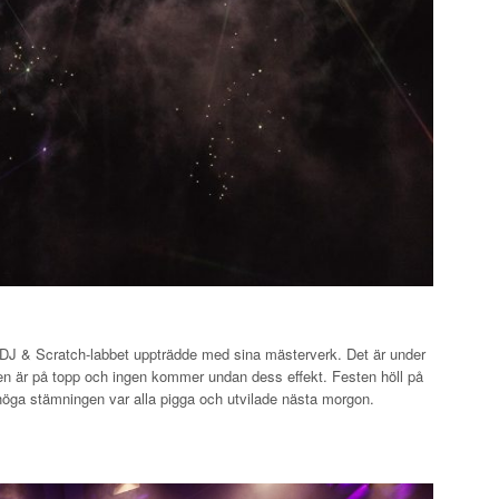
 DJ & Scratch-labbet uppträdde med sina mästerverk. Det är under
en är på topp och ingen kommer undan dess effekt. Festen höll på
a höga stämningen var alla pigga och utvilade nästa morgon.