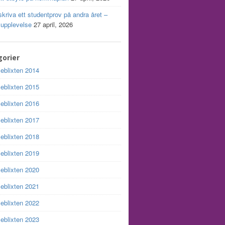
skriva ett studentprov på andra året –
 upplevelse
27 april, 2026
orier
leblixten 2014
leblixten 2015
leblixten 2016
leblixten 2017
leblixten 2018
leblixten 2019
leblixten 2020
leblixten 2021
leblixten 2022
leblixten 2023