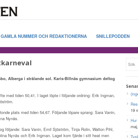
GAMLA NUMMER OCH REDAKTIONERNA
SNILLEPODDEN
tkarneval
Esbo, Alberga i strålande sol. Karis-Billnäs gymnasium deltog
Sena
(ing
te med tiden 50,41. I laget löpte i följande ordning: Erik Ingman,
jöström.
Res
19 
tonde plats med tiden 54,67. Följande löpare sprang: Sara Vanin,
ina Nynäs.
Hur
maj
og följande: Sara Vanin, Emil Sjöström, Tinja Rolin, Walton Pihl,
ina Nynäs och Erik Ingman. Laget kom fjärde i sitt heat men
Tys