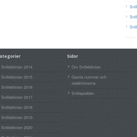
Snil
Snil
Snil
ategorier
Sidor
Snilleblixten 2014
Om Snilleblixten
Snilleblixten 2015
Gamla nummer och
redaktionerna
Snilleblixten 2016
Snillepodden
Snilleblixten 2017
Snilleblixten 2018
Snilleblixten 2019
Snilleblixten 2020