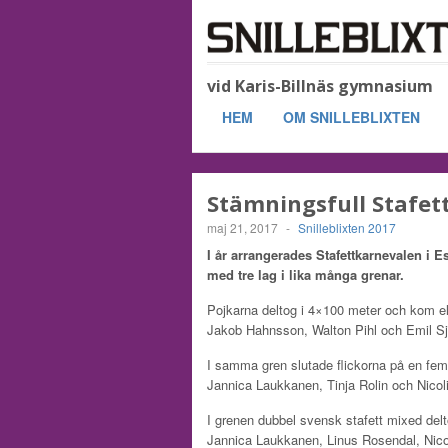
vid Karis-Billnäs gymnasium
HEM
OM SNILLEBLIXTEN
Stämningsfull Stafet
maj 21, 2017
-
Snilleblixten 2017
I år arrangerades Stafettkarnevalen i 
med tre lag i lika många grenar.
Pojkarna deltog i 4×100 meter och kom elf
Jakob Hahnsson, Walton Pihl och Emil S
I samma gren slutade flickorna på en fem
Jannica Laukkanen, Tinja Rolin och Nicol
I grenen dubbel svensk stafett mixed delt
Jannica Laukkanen, Linus Rosendal, Nicol