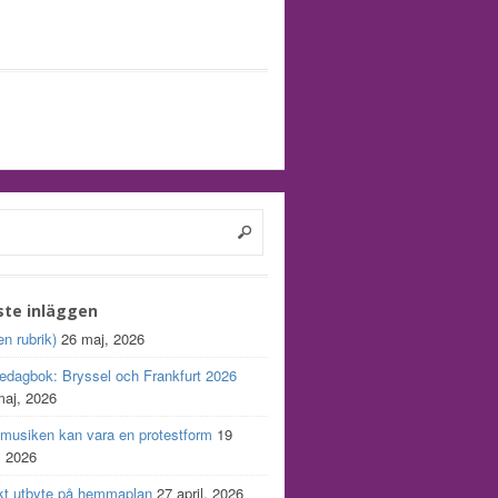
ste inläggen
en rubrik)
26 maj, 2026
edagbok: Bryssel och Frankfurt 2026
maj, 2026
 musiken kan vara en protestform
19
, 2026
kt utbyte på hemmaplan
27 april, 2026