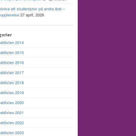
skriva ett studentprov på andra året –
 upplevelse
27 april, 2026
orier
leblixten 2014
leblixten 2015
leblixten 2016
leblixten 2017
leblixten 2018
leblixten 2019
leblixten 2020
leblixten 2021
leblixten 2022
leblixten 2023