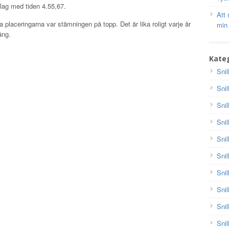
 lag med tiden 4.55,67.
Att 
ta placeringarna var stämningen på topp. Det är lika roligt varje år
min
ång.
Kateg
Snil
Snil
Snil
Snil
Snil
Snil
Snil
Snil
Snil
Snil