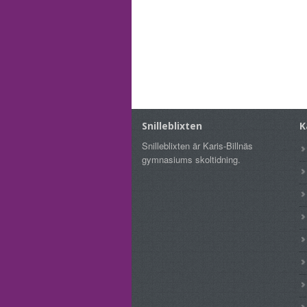
Snilleblixten
K
Snilleblixten är Karis-Billnäs
gymnasiums skoltidning.