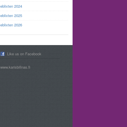
leblixten 2024
leblixten 2025
leblixten 2026
Like us on Facebook
www.karisbillnas.fi