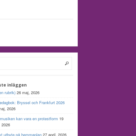
ste inläggen
en rubrik)
26 maj, 2026
edagbok: Bryssel och Frankfurt 2026
maj, 2026
 musiken kan vara en protestform
19
, 2026
kt utbyte på hemmaplan
27 april, 2026