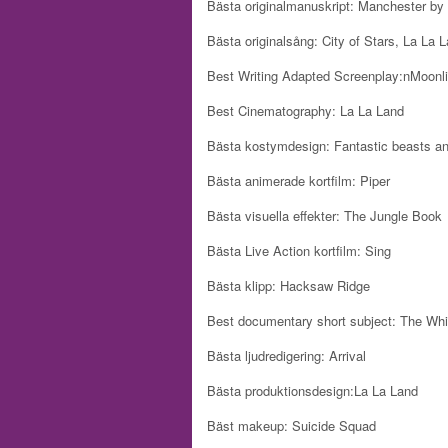
Bästa originalmanuskript:
Manchester by 
Bästa originalsång:
City of Stars, La La 
Best Writing Adapted Screenplay:n
Moonli
Best Cinematography:
La La Land
Bästa kostymdesign:
Fantastic beasts an
Bästa animerade kortfilm:
Piper
Bästa visuella effekter:
The Jungle Book
Bästa Live Action kortfilm:
Sing
Bästa klipp:
Hacksaw Ridge
Best documentary short subject:
The Whi
Bästa ljudredigering:
Arrival
Bästa produktionsdesign:
La La Land
Bäst makeup:
Suicide Squad