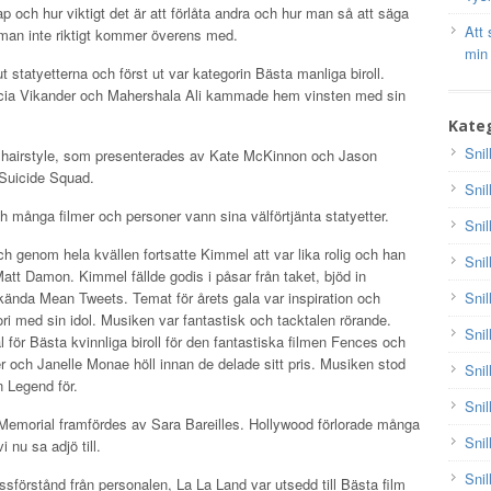
p och hur viktigt det är att förlåta andra och hur man så att säga
Att 
man inte riktigt kommer överens med.
min
ut statyetterna och först ut var kategorin Bästa manliga biroll.
icia Vikander och Mahershala Ali kammade hem vinsten med sin
Kateg
Snil
 hairstyle, som presenterades av Kate McKinnon och Jason
uicide Squad.
Snil
h många filmer och personer vann sina välförtjänta statyetter.
Snil
 genom hela kvällen fortsatte Kimmel att var lika rolig och han
Snil
tt Damon. Kimmel fällde godis i påsar från taket, bjöd in
a kända Mean Tweets. Temat för årets gala var inspiration och
Snil
i med sin idol. Musiken var fantastisk och tacktalen rörande.
Snil
 för Bästa kvinnliga biroll för den fantastiska filmen Fences och
 och Janelle Monae höll innan de delade sitt pris. Musiken stod
Snil
 Legend för.
Snil
emorial framfördes av Sara Bareilles. Hollywood förlorade många
Snil
 nu sa adjö till.
Snil
ssförstånd från personalen, La La Land var utsedd till Bästa film