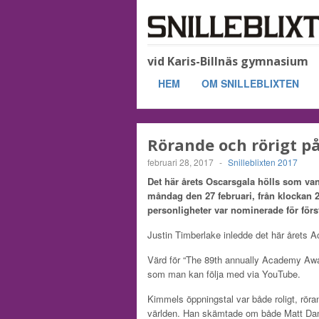
vid Karis-Billnäs gymnasium
HEM
OM SNILLEBLIXTEN
Rörande och rörigt p
februari 28, 2017
-
Snilleblixten 2017
Det här årets Oscarsgala hölls som van
måndag den 27 februari, från klockan 2
personligheter var nominerade för förs
Justin Timberlake inledde det här årets 
Värd för “The 89th annually Academy A
som man kan följa med via YouTube.
Kimmels öppningstal var både roligt, röra
världen. Han skämtade om både Matt Da