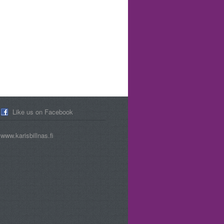
Like us on Facebook
www.karisbillnas.fi