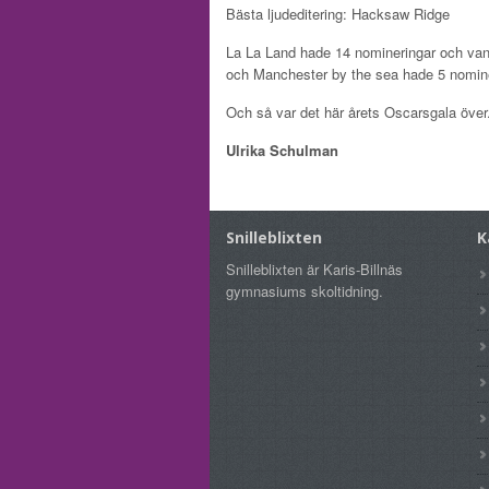
Bästa ljudeditering:
Hacksaw Ridge
La La Land hade 14 nomineringar och van
och Manchester by the sea hade 5 nomine
Och så var det här årets Oscarsgala över
Ulrika Schulman
Snilleblixten
K
Snilleblixten är Karis-Billnäs
gymnasiums skoltidning.