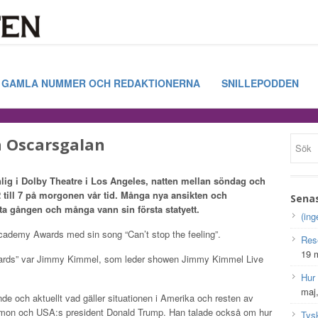
GAMLA NUMMER OCH REDAKTIONERNA
SNILLEPODDEN
å Oscarsgalan
lig i Dolby Theatre i Los Angeles, natten mellan söndag och
 till 7 på morgonen vår tid. Många nya ansikten och
Sena
ta gången och många vann sin första statyett.
(ing
Academy Awards med sin song “Can’t stop the feeling”.
Res
19 
wards” var Jimmy Kimmel, som leder showen Jimmy Kimmel Live
Hur
maj
nde och aktuellt vad gäller situationen i Amerika och resten av
mon och USA:s president Donald Trump. Han talade också om hur
Tys