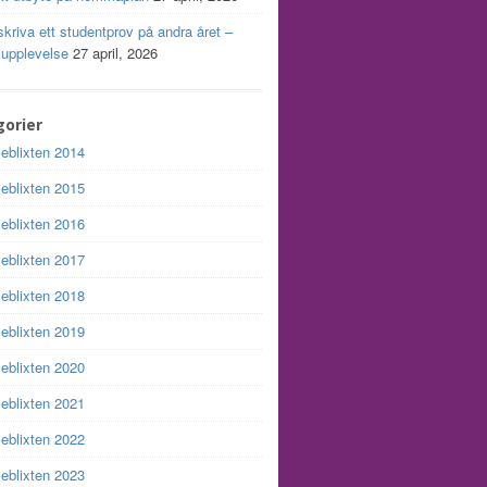
skriva ett studentprov på andra året –
 upplevelse
27 april, 2026
orier
leblixten 2014
leblixten 2015
leblixten 2016
leblixten 2017
leblixten 2018
leblixten 2019
leblixten 2020
leblixten 2021
leblixten 2022
leblixten 2023