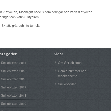
n 7 stycken, Moonlight hade 8 nomineringar och vann 3 stycken
ringar och vann 3 stycken.
.
Skratt, gråt och lite tumult.
ategorier
Sidor
Snilleblixten 2014
Om Snilleblixten
Snilleblixten 2015
Gamla nummer och
redaktionerna
Snilleblixten 2016
Snillepodden
Snilleblixten 2017
Snilleblixten 2018
Snilleblixten 2019