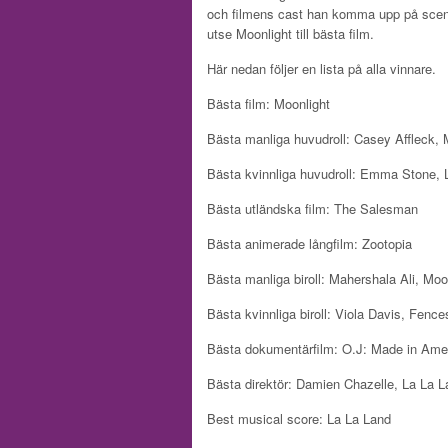
och filmens cast han komma upp på scen 
utse Moonlight till bästa film.
Här nedan följer en lista på alla vinnare.
Bästa film:
Moonlight
Bästa manliga huvudroll:
Casey Affleck, 
Bästa kvinnliga huvudroll:
Emma Stone, L
Bästa utländska film:
The Salesman
Bästa animerade långfilm:
Zootopia
Bästa manliga biroll:
Mahershala Ali, Moo
Bästa kvinnliga biroll:
Viola Davis, Fence
Bästa dokumentärfilm:
O.J: Made in Ame
Bästa direktör:
Damien Chazelle, La La L
Best musical score:
La La Land