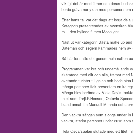
viktigt det är med filmer och deras budska
borde gräva ner yxan med personer som 
Efter hans tal var det dags att börja dela 
Kategorin presenterades av svenskan Al
roll i den hyllade filmen Moonlight.
Näst ut var kategorin Bästa make up and
Bateman och segern kammades hem av S
Så här fortsatte det genom hela natten oc
Programmen var bra och underhållande och
skämtade med allt och alla, främst med Ma
ovetande turister till galan och hade sin
många personer fick presentera en kategor
Många blev berörda av Viola Davis tacktal
talet som Tarji.P.Henson, Octavia Spencer
bland annat Lin-Manuell Miranda och John
Den vackra sången som sjöngs under In M
vackra, starka personer under 2016 som vi
Hela Oscarsgalan slutade med ett litet mi