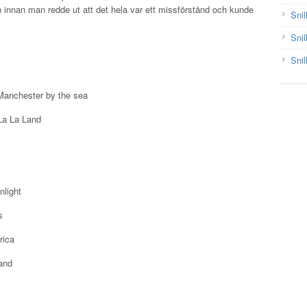
innan man redde ut att det hela var ett missförstånd och kunde
Snil
Snil
Snil
Manchester by the sea
a La Land
nlight
s
rica
and