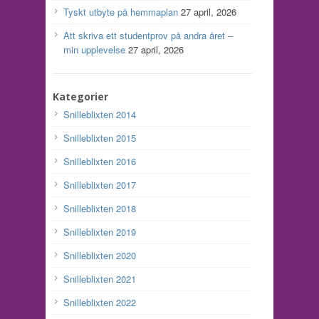
Tyskt utbyte på hemmaplan
27 april, 2026
Att skriva ett studentprov på andra året –
min upplevelse
27 april, 2026
Kategorier
Snilleblixten 2014
Snilleblixten 2015
Snilleblixten 2016
Snilleblixten 2017
Snilleblixten 2018
Snilleblixten 2019
Snilleblixten 2020
Snilleblixten 2021
Snilleblixten 2022