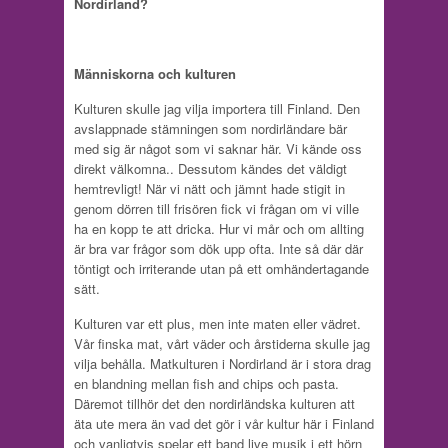
Nordirland?
Människorna och kulturen
Kulturen skulle jag vilja importera till Finland. Den
avslappnade stämningen som nordirländare bär
med sig är något som vi saknar här. Vi kände oss
direkt välkomna.. Dessutom kändes det väldigt
hemtrevligt! När vi nätt och jämnt hade stigit in
genom dörren till frisören fick vi frågan om vi ville
ha en kopp te att dricka. Hur vi mår och om allting
är bra var frågor som dök upp ofta. Inte så där där
töntigt och irriterande utan på ett omhändertagande
sätt.
Kulturen var ett plus, men inte maten eller vädret.
Vår finska mat, vårt väder och årstiderna skulle jag
vilja behålla. Matkulturen i Nordirland är i stora drag
en blandning mellan fish and chips och pasta.
Däremot tillhör det den nordirländska kulturen att
äta ute mera än vad det gör i vår kultur här i Finland
och vanligtvis spelar ett band live musik i ett hörn