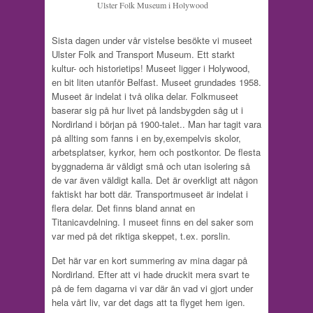
Ulster Folk Museum i Holywood
Sista dagen under vår vistelse besökte vi museet
Ulster Folk and Transport Museum. Ett starkt
kultur- och historietips! Museet ligger i Holywood,
en bit liten utanför Belfast. Museet grundades 1958.
Museet är indelat i två olika delar. Folkmuseet
baserar sig på hur livet på landsbygden såg ut i
Nordirland i början på 1900-talet.. Man har tagit vara
på allting som fanns i en by,exempelvis skolor,
arbetsplatser, kyrkor, hem och postkontor. De flesta
byggnaderna är väldigt små och utan isolering så
de var även väldigt kalla. Det är overkligt att någon
faktiskt har bott där. Transportmuseet är indelat i
flera delar. Det finns bland annat en
Titanicavdelning. I museet finns en del saker som
var med på det riktiga skeppet, t.ex. porslin.
Det här var en kort summering av mina dagar på
Nordirland. Efter att vi hade druckit mera svart te
på de fem dagarna vi var där än vad vi gjort under
hela vårt liv, var det dags att ta flyget hem igen.