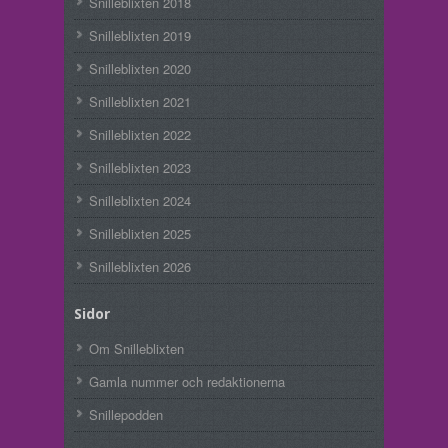
Snilleblixten 2018
Snilleblixten 2019
Snilleblixten 2020
Snilleblixten 2021
Snilleblixten 2022
Snilleblixten 2023
Snilleblixten 2024
Snilleblixten 2025
Snilleblixten 2026
Sidor
Om Snilleblixten
Gamla nummer och redaktionerna
Snillepodden