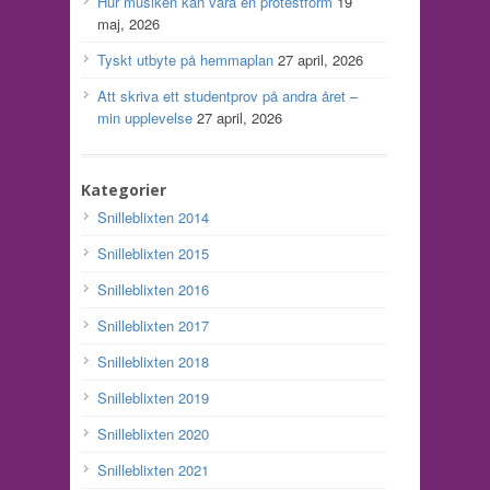
Hur musiken kan vara en protestform
19
maj, 2026
Tyskt utbyte på hemmaplan
27 april, 2026
Att skriva ett studentprov på andra året –
min upplevelse
27 april, 2026
Kategorier
Snilleblixten 2014
Snilleblixten 2015
Snilleblixten 2016
Snilleblixten 2017
Snilleblixten 2018
Snilleblixten 2019
Snilleblixten 2020
Snilleblixten 2021