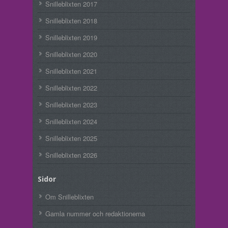
Snilleblixten 2017
Snilleblixten 2018
Snilleblixten 2019
Snilleblixten 2020
Snilleblixten 2021
Snilleblixten 2022
Snilleblixten 2023
Snilleblixten 2024
Snilleblixten 2025
Snilleblixten 2026
Sidor
Om Snilleblixten
Gamla nummer och redaktionerna