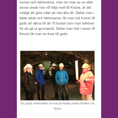
kursen och lektionerna, men om man av en eller
annan orsak inte vill följa med till Kiruna, är det
möjligt att göra valet att inte åka dit. Deltar man i
både resan och lektionerna, får man två kurser till
godo att räkna till de 75 kurser som man behöver
för att gå ut gymnasiet. Deltar man inte i resan till
Kiruna får man en kurs till godo.
En grupp studeranden lyssnar på medan guiden berättar om
Tytyri.