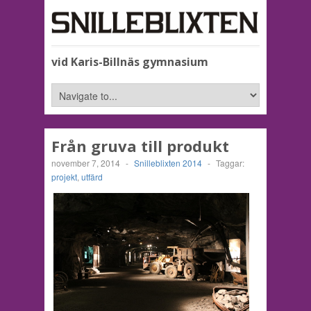
vid Karis-Billnäs gymnasium
Från gruva till produkt
november 7, 2014
-
Snilleblixten 2014
-
Taggar:
projekt
,
utfärd