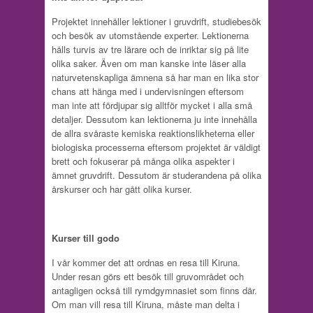
Projektet innehåller lektioner i gruvdrift, studiebesök
och besök av utomstående experter. Lektionerna
hålls turvis av tre lärare och de inriktar sig på lite
olika saker. Även om man kanske inte läser alla
naturvetenskapliga ämnena så har man en lika stor
chans att hänga med i undervisningen eftersom
man inte att fördjupar sig alltför mycket i alla små
detaljer. Dessutom kan lektionerna ju inte innehålla
de allra svåraste kemiska reaktionslikheterna eller
biologiska processerna eftersom projektet är väldigt
brett och fokuserar på många olika aspekter i
ämnet gruvdrift. Dessutom är studerandena på olika
årskurser och har gått olika kurser.
Kurser till godo
I vår kommer det att ordnas en resa till Kiruna.
Under resan görs ett besök till gruvområdet och
antagligen också till rymdgymnasiet som finns där.
Om man vill resa till Kiruna, måste man delta i