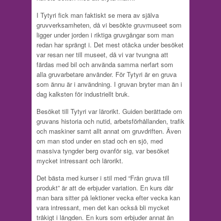
I Tytyri fick man faktiskt se mera av själva
gruvverksamheten, då vi besökte gruvmuseet som
ligger under jorden i riktiga gruvgångar som man
redan har sprängt i. Det mest otäcka under besöket
var resan ner till museet, då vi var tvungna att
färdas med bil och använda samma nerfart som
alla gruvarbetare använder. För Tytyri är en gruva
som ännu är i användning. I gruvan bryter man än i
dag kalksten för industriellt bruk.
Besöket till Tytyri var lärorikt. Guiden berättade om
gruvans historia och nutid, arbetsförhållanden, trafik
och maskiner samt allt annat om gruvdriften. Även
om man stod under en stad och en sjö, med
massiva tyngder berg ovanför sig, var besöket
mycket intressant och lärorikt.
Det bästa med kurser i stil med “Från gruva till
produkt” är att de erbjuder variation. En kurs där
man bara sitter på lektioner vecka efter vecka kan
vara intressant, men det kan också bli mycket
tråkigt i längden. En kurs som erbjuder annat än