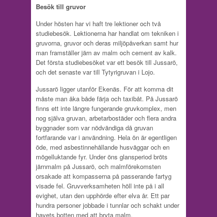
Besök till gruvor
Under hösten har vi haft tre lektioner och två
studiebesök. Lektionerna har handlat om tekniken i
gruvorna, gruvor och deras miljöpåverkan samt hur
man framställer järn av malm och cement av kalk.
Det första studiebesöket var ett besök till Jussarö,
och det senaste var till Tytyrigruvan i Lojo.
Jussarö ligger utanför Ekenäs. För att komma dit
måste man åka både färja och taxibåt. På Jussarö
finns ett inte längre fungerande gruvkomplex, men
nog själva gruvan, arbetarbostäder och flera andra
byggnader som var nödvändiga då gruvan
fortfarande var i användning. Hela ön är egentligen
öde, med asbestinnehållande husväggar och en
mögelluktande fyr. Under öns glansperiod bröts
järnmalm på Jussarö, och malmförekomsten
orsakade att kompasserna på passerande fartyg
visade fel. Gruvverksamheten höll inte på i all
evighet, utan den upphörde efter elva år. Ett par
hundra personer jobbade i tunnlar och schakt under
havets botten med att bryta malm.